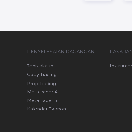
PENYELESAIAN DAGANGAN
PASARA
Jenis akaun
Instrume
Copy Trading
Prop Trading
MetaTrader 4
MetaTrader 5
Kalendar Ekonomi