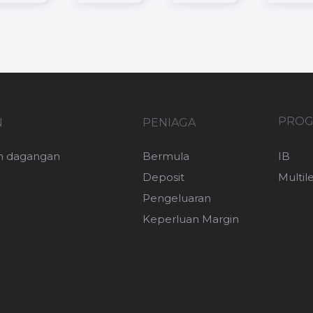
PROG
N
PENIAGA
n dagangan
Bermula
IB
Deposit
Multil
Pengeluaran
Keperluan Margin