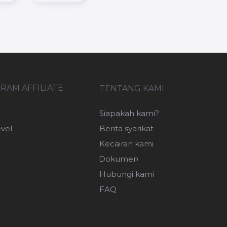
RAM AFFILIATE
TENTANG KAMI
Siapakah kami?
evel
Berita syarikat
Kecairan kami
Dokumen
Hubungi kami
FAQ