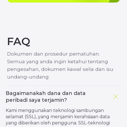
Kalendar Ekonomi
PENIAGA
TENTANG KAMI
Bermula
Siapakah kami?
Deposit
Berita syarikat
Pengeluaran
Kecairan kami
Keperluan Margin
Dokumen
Hubungi kami
FAQ
Bagaimanakah dana dan data
peribadi saya terjamin?
PASARAN
Kami menggunakan teknologi sambungan
Instrumen dagangan
selamat (SSL), yang menjamin kerahsiaan data
yang diberikan oleh pengguna. SSL-teknologi