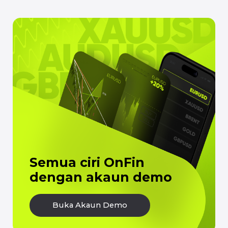
PENYELESAIAN
PROGRAM
DAGANGAN
AFFILIATE
Jenis akaun
IB
Copy Trading
Multilevel
Prop Trading
MetaTrader 4
MetaTrader 5