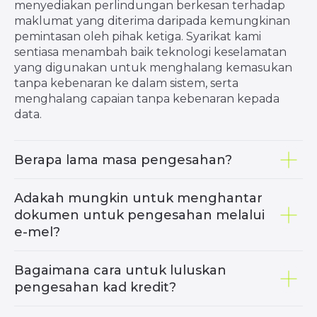
menyediakan perlindungan berkesan terhadap
maklumat yang diterima daripada kemungkinan
pemintasan oleh pihak ketiga. Syarikat kami
sentiasa menambah baik teknologi keselamatan
yang digunakan untuk menghalang kemasukan
Semua hak terpelihara OnFin
tanpa kebenaran ke dalam sistem, serta
© Hak Cipta 2015 - 2026
menghalang capaian tanpa kebenaran kepada
OnFin is registered and licensed as an
international brokerage company in the Island
data.
of Mohéli, Comoros Union with license number
BFX2024038. The registered number of the
Company is IBC number HT00224026. The
Registered office and Agent of the Company
is: Moheli Corporate Services LTD P.B. 1257
Bonovo Road, Fomboni, Comoros, KM
Berapa lama masa pengesahan?
Maklumat di laman web ini tidak
Adakah mungkin untuk menghantar
mengandungi dan tidak boleh dianggap
sebagai nasihat pelaburan, cadangan
dokumen untuk pengesahan melalui
pelaburan, tawaran, atau pelawaan untuk
mana-mana transaksi dalam instrumen
e-mel?
kewangan. Ia tidak disediakan mengikut
keperluan undang-undang yang direka
untuk menggalakkan kebebasan
penyelidikan pelaburan, dan tidak tertakluk
Bagaimana cara untuk luluskan
kepada sebarang larangan berkenaan urus
niaga sebelum penyebaran penyelidikan
pengesahan kad kredit?
pelaburan.
Amaran Risiko:
Perdagangan pertukaran
asing pada margin melibatkan tahap risiko