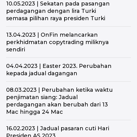
10.05.2023 | Sekatan pada pasangan
perdagangan dengan lira Turki
semasa pilihan raya presiden Turki
13.04.2023 | OnFin melancarkan
FAQ
perkhidmatan copytrading miliknya
sendiri
Dokumen dan prosedur pematuhan.
Semua yang anda ingin ketahui tentang
04.04.2023 | Easter 2023. Perubahan
pengesahan, dokumen kawal selia dan isu
kepada jadual dagangan
undang-undang
08.03.2023 | Perubahan ketika waktu
penjimatan siang: Jadual
perdagangan akan berubah dari 13
Mac hingga 24 Mac
16.02.2023 | Jadual pasaran cuti Hari
Presiden AS 2023