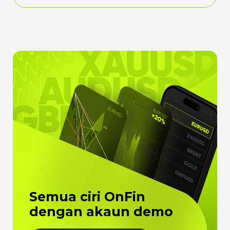
Semua ciri OnFin
dengan akaun demo
Buka Akaun Demo
FAQ
Dokumen dan prosedur pematuhan.
Semua yang anda ingin ketahui tentang
pengesahan, dokumen kawal selia dan isu
undang-undang