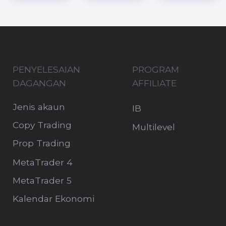
PASARAN
Instrumen dagangan
Semua hak terpelihara OnFin
© Hak Cipta 2015 - 2026
OnFin is registered and licensed as an
international brokerage company in the Island
of Mohéli, Comoros Union with license number
BFX2024038. The registered number of the
Company is IBC number HT00224026. The
Registered office and Agent of the Company
is: Moheli Corporate Services LTD P.B. 1257
Bonovo Road, Fomboni, Comoros, KM
Maklumat di laman web ini tidak
mengandungi dan tidak boleh dianggap
sebagai nasihat pelaburan, cadangan
pelaburan, tawaran, atau pelawaan untuk
mana-mana transaksi dalam instrumen