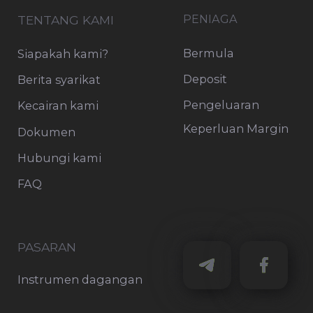
kewangan. Ia tidak disediakan mengikut
keperluan undang-undang yang direka
untuk menggalakkan kebebasan
penyelidikan pelaburan, dan tidak tertakluk
kepada sebarang larangan berkenaan urus
niaga sebelum penyebaran penyelidikan
pelaburan.
Amaran Risiko:
Perdagangan pertukaran
asing pada margin melibatkan tahap risiko
yang tinggi dan mungkin tidak sesuai untuk
semua pelabur. Terdapat kemungkinan
bahawa anda mungkin mengalami kerugian
yang sama atau lebih besar daripada jumlah
pelaburan anda. Oleh itu, anda tidak
sepatutnya melabur atau mempertaruhkan
wang yang anda tidak mampu
kehilangannya. Sebelum menggunakan
perkhidmatan OnFin Ltd, sila akui semua
risiko yang berkaitan dengan perdagangan.
OnFin tidak menyediakan perkhidmatan di
Rusia (RF), tidak mengiklankan perkhidmatan
dan produknya, serta tidak menggalakkan
pendaftaran di laman webnya oleh
penduduk RF. Sila ambil perhatian bahawa
OnFin tidak beroperasi di Amerika Syarikat,
Seychelles, Saint Vincent dan Grenadines,
Jepun, Sepanyol, Itali, Perancis, Jerman,
Portugal, Denmark, Estonia, Slovenia,
Greece, Malaysia, dan Persekutuan Rusia.