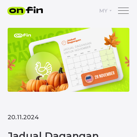
MY
20.11.2024
Jadual Dagangan
untuk November
Bersempena dengan cuti
Hari Kesyukuran