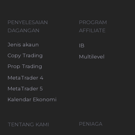
Keperluan Margin
Dokumen
Hubungi kami
FAQ
PASARAN
Instrumen dagangan
Semua hak terpelihara OnFin
© Hak Cipta 2015 - 2026
OnFin is registered and licensed as an
international brokerage company in the Island
of Mohéli, Comoros Union with license number
BFX2024038. The registered number of the
Company is IBC number HT00224026. The
Registered office and Agent of the Company