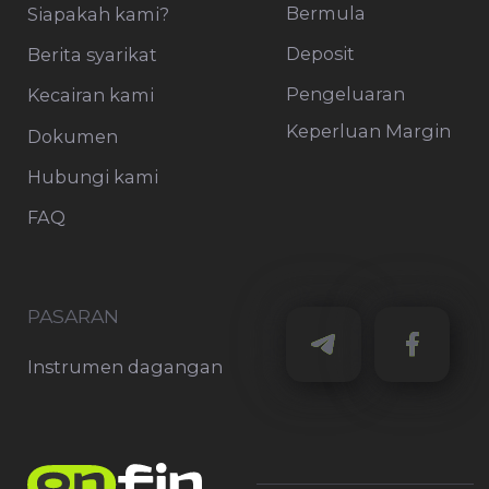
is: Moheli Corporate Services LTD P.B. 1257
Bonovo Road, Fomboni, Comoros, KM
Maklumat di laman web ini tidak
mengandungi dan tidak boleh dianggap
sebagai nasihat pelaburan, cadangan
pelaburan, tawaran, atau pelawaan untuk
mana-mana transaksi dalam instrumen
kewangan. Ia tidak disediakan mengikut
keperluan undang-undang yang direka
untuk menggalakkan kebebasan
penyelidikan pelaburan, dan tidak tertakluk
kepada sebarang larangan berkenaan urus
niaga sebelum penyebaran penyelidikan
pelaburan.
Amaran Risiko:
Perdagangan pertukaran
asing pada margin melibatkan tahap risiko
yang tinggi dan mungkin tidak sesuai untuk
semua pelabur. Terdapat kemungkinan
bahawa anda mungkin mengalami kerugian
yang sama atau lebih besar daripada jumlah
pelaburan anda. Oleh itu, anda tidak
sepatutnya melabur atau mempertaruhkan
wang yang anda tidak mampu
kehilangannya. Sebelum menggunakan
perkhidmatan OnFin Ltd, sila akui semua
risiko yang berkaitan dengan perdagangan.
OnFin tidak menyediakan perkhidmatan di
Rusia (RF), tidak mengiklankan perkhidmatan
dan produknya, serta tidak menggalakkan
pendaftaran di laman webnya oleh
penduduk RF. Sila ambil perhatian bahawa