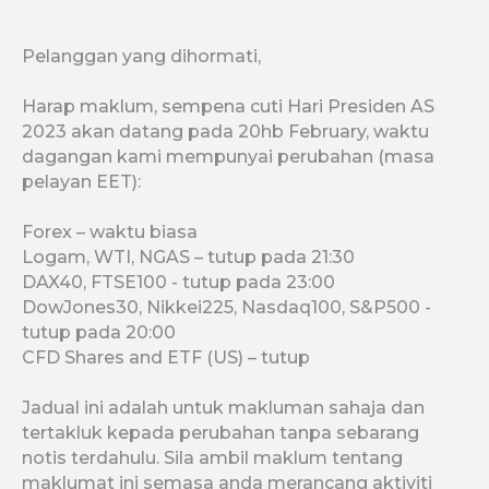
Pelanggan yang dihormati,
Harap maklum, sempena cuti Hari Presiden AS
2023 akan datang pada 20hb February, waktu
dagangan kami mempunyai perubahan (masa
pelayan EET):
Forex – waktu biasa
Logam, WTI, NGAS – tutup pada 21:30
DAX40, FTSE100 - tutup pada 23:00
DowJones30, Nikkei225, Nasdaq100, S&P500 -
tutup pada 20:00
CFD Shares and ETF (US) – tutup
Jadual ini adalah untuk makluman sahaja dan
FAQ
tertakluk kepada perubahan tanpa sebarang
notis terdahulu. Sila ambil maklum tentang
Dokumen dan prosedur pematuhan.
maklumat ini semasa anda merancang aktiviti
Semua yang anda ingin ketahui tentang