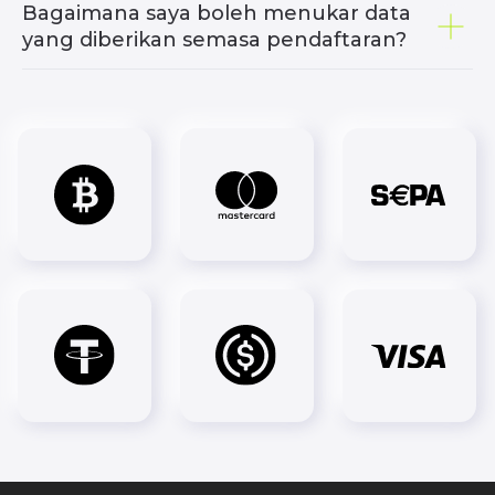
Bagaimana saya boleh menukar data
yang diberikan semasa pendaftaran?
PENYELESAIAN
PROGRAM
DAGANGAN
AFFILIATE
Jenis akaun
IB
Copy Trading
Multilevel
Prop Trading
MetaTrader 4
MetaTrader 5
Kalendar Ekonomi
PENIAGA
TENTANG KAMI
Bermula
Siapakah kami?
Deposit
Berita syarikat
Pengeluaran
Kecairan kami